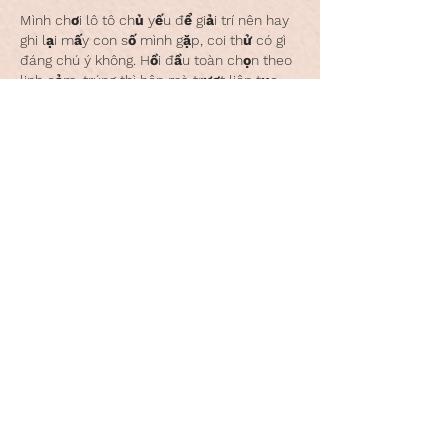
Mình chơi lô tô chủ yếu để giải trí nên hay 
ghi lại mấy con số mình gặp, coi thử có gì 
đáng chú ý không. Hồi đầu toàn chọn theo 
linh cảm, trúng thì hên mà trượt liên tục 
cũng dễ chán. Sau đó mình ngồi xem lại 
một thời gian, nhận ra có vài cặp hay quay 
lại, nhưng cũng có lúc mất tăm khá lâu. 
Từ khi đọc về 
Tần suất lô tô XSMB
 mình 
mới hiểu…
Show More
Like
Reply