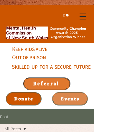
Community Champion
Awards 2025 -
Organisation Winner
K
EEP KIDS ALIVE
O
UT OF PRISON
S
KILLED UP FOR A SECURE FUTURE
Referral
Donate
Events
Post
All Posts