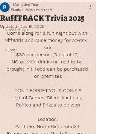
Marketing Team
All Posts
Feb 11, 2025
1 min read
RuffTRACK Trivia 2025
RuffTRACK Events
Updated:
Dec 19, 2025
Newsletters
Come along for a fun night out with 
Archive
friends and raise money for At-risk 
kids
NEWS
$30 per person (Table of 10).
NO outside drinks or food to be 
brought in !!!Food can be purchased 
on premises
DON'T FORGET YOUR COINS !!
Lots of Games, Silent Auctions, 
Raffles and Prizes to be won
Location:
Panthers North Richmond33 
Beaumont Avenue, North Richmond 